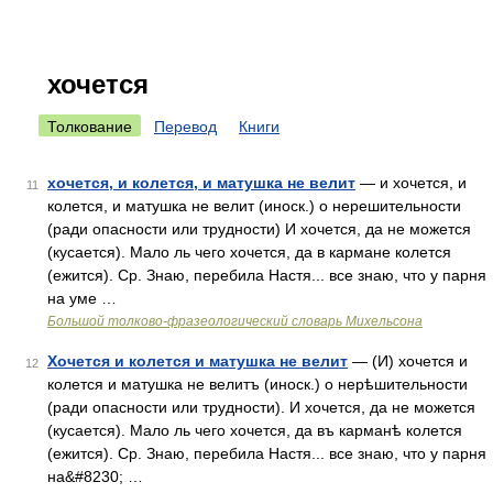
хочется
Толкование
Перевод
Книги
хочется, и колется, и матушка не велит
— и хочется, и
11
колется, и матушка не велит (иноск.) о нерешительности
(ради опасности или трудности) И хочется, да не можется
(кусается). Мало ль чего хочется, да в кармане колется
(ежится). Ср. Знаю, перебила Настя... все знаю, что у парня
на уме …
Большой толково-фразеологический словарь Михельсона
Хочется и колется и матушка не велит
— (И) хочется и
12
колется и матушка не велитъ (иноск.) о нерѣшительности
(ради опасности или трудности). И хочется, да не можется
(кусается). Мало ль чего хочется, да въ карманѣ колется
(ежится). Ср. Знаю, перебила Настя... все знаю, что у парня
на&#8230; …