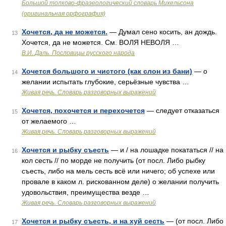
Большой толково-фразеологический словарь Михельсона
(оригинальная орфография)
Хочется, да не можется.
— Думал сено косить, ан дождь.
13
Хочется, да не можется. См. ВОЛЯ НЕВОЛЯ …
В.И. Даль. Пословицы русского народа
Хочется большого и чистого (как слон из бани)
— о
14
желании испытать глубокие, серьёзные чувства …
Живая речь. Словарь разговорных выражений
Хочется, похочется и перехочется
— следует отказаться
15
от желаемого …
Живая речь. Словарь разговорных выражений
Хочется и рыбку съесть
— и / на лошадке покататься // на
16
кол сесть // по морде не получить (от посл. Либо рыбку
съесть, либо на мель сесть всё или ничего; об успехе или
провале в каком л. рискованном деле) о желании получить
удовольствия, преимущества везде …
Живая речь. Словарь разговорных выражений
Хочется и рыбку съесть, и на хуй сесть
— (от посл. Либо
17