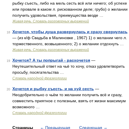
рыбку съесть, либо на мель сесть всё или ничего; об успехе
или провале в каком л. рискованном деле; грубо) о желании
получить удовольствия, преимущества везде …
Живая речь. Словарь разговорных выражений
Хочется, чтобы душа развернулась и сразу свернулась
18
— (из к/ф Свадьба в Малиновке , 1967) 1) о желании чего л.
торжественного, возвышенного; 2) о желании отдохнуть …
Живая речь. Словарь разговорных выражений
Хочется? А ты попрыгай - расхочется
—
19
Неутешительный ответ на чьё то хочу, отказ удовлетворить
просьбу, посягательства …
Словарь народной фразеологии
Хочется и рыбку съесть, и на хуй сесть
—
20
Неодобрительно о чьём то желании получить всё и сразу,
совместить приятное с полезным, взять от жизни максимум
возможного …
Словарь народной фразеологии
Страницы
←
Предыдущая
Следующая
→